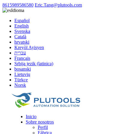
8615989586580
Eric.Tang@plutools.com
Idioma
Español
English
Svenska
Català
hrvatski
Kreyòl Ayisyen
עברית
Français
Srbija jezik (latinica)
bosanski
Lietuvių
Türkçe
Norsk
Inicio
Sobre nosotros
Perfil
Fábrica