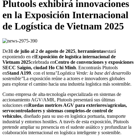
Plutools exhibirá innovaciones
en la Exposición Internacional
de Logística de Vietnam 2025
De
31 de julio al 2 de agosto de 2025
,
herramientas
estará
exponiendo en el
Exposición de logística internacional de
Vietnam 2025
celebrada en
Centro de convenciones y exposiciones
SECC Saigón, ciudad Ho Chi Minh
. Encontrarás Plutools
en
Stand A199
. con el tema
"Logística Verde: la base del desarrollo
sostenible"
La exposición reúne a actores e innovadores globales
para explorar el camino hacia una industria logística más sostenible.
Como empresa de alta-tecnología especializada en sistemas de
accionamiento AGV/AMR, Plutools presentará sus últimas
soluciones en
Ruedas motrices AGV para exteriores/agrícolas,
servocontroladores y sistemas completos-de control de
vehículos
, diseñado para su uso en logística portuaria, transporte
industrial y entornos hostiles. A través de esta exposición, Plutools
pretende ampliar su presencia en el sudeste asiático y profundizar la
colaboración internacional en logística inteligente y sostenible.